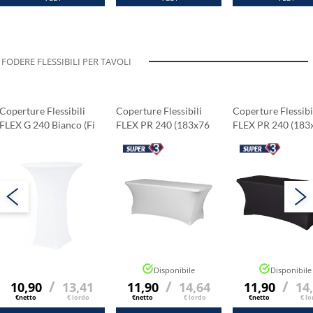
FODERE FLESSIBILI PER TAVOLI
Coperture Flessibili
Coperture Flessibili
Coperture Flessibi
FLEX G 240 Bianco (fi
FLEX PR 240 (183x76
FLEX PR 240 (183
83 Cm)
Cm)
Cm)
Disponibile
Disponibile
/
/
/
10,90
13,41
11,90
14,64
11,90
14
€netto
€ lordo
€netto
€ lordo
€netto
€ lo