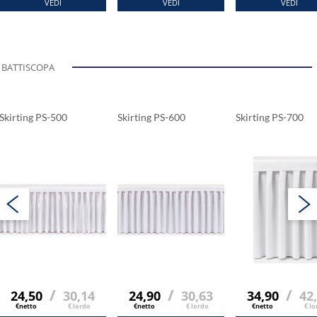
VEDI
VEDI
VEDI
BATTISCOPA
Skirting PS-500
Skirting PS-600
Skirting PS-700
/
/
/
24,50
30,14
24,90
30,63
34,90
42
€netto
€ lordo
€netto
€ lordo
€netto
€ lo