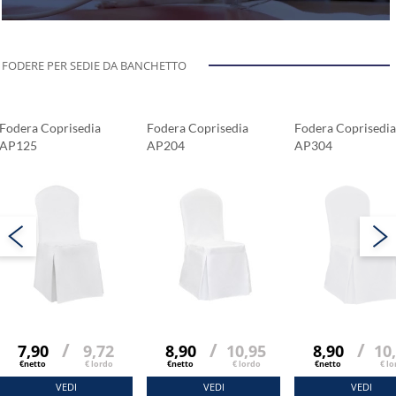
FODERE PER SEDIE DA BANCHETTO
Fodera Coprisedia
Fodera Coprisedia
Fodera Coprisedia
AP125
AP204
AP304
/
/
/
7,90
9,72
8,90
10,95
8,90
10
€netto
€ lordo
€netto
€ lordo
€netto
€ lo
VEDI
VEDI
VEDI