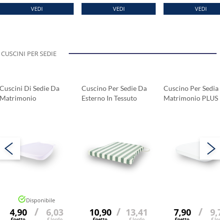
VEDI
VEDI
VEDI
CUSCINI PER SEDIE
Cuscini Di Sedie Da
Cuscino Per Sedie Da
Cuscino Per Sedia
Matrimonio
Esterno In Tessuto
Matrimonio PLUS
STANDARD
ZANTE 7301
Disponibile
/
/
/
4,90
6,03
10,90
13,41
7,90
9,
€netto
€ lordo
€netto
€ lordo
€netto
€ lo