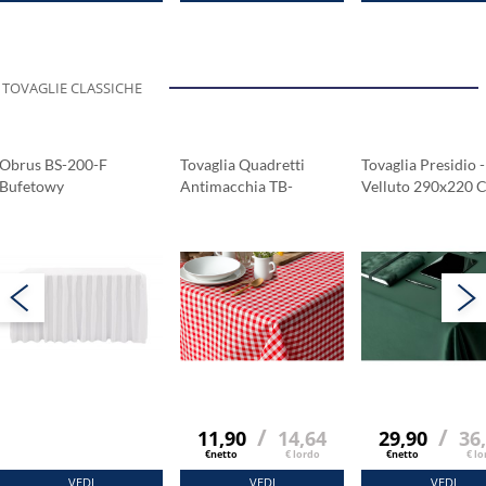
TOVAGLIE CLASSICHE
Obrus BS-200-F
Tovaglia Quadretti
Tovaglia Presidio -
Bufetowy
Antimacchia TB-
Velluto 290x220 
Plamoodporny 138x80
700 120x120 Cm
Cm
/
/
11,90
14,64
29,90
36
€netto
€ lordo
€netto
€ lo
VEDI
VEDI
VEDI