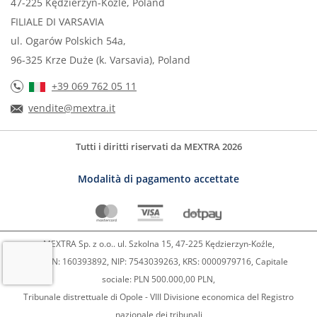
47-225 Kędzierzyn-Koźle, Poland
FILIALE DI VARSAVIA
ul. Ogarów Polskich 54a,
96-325 Krze Duże (k. Varsavia), Poland
+39 069 762 05 11
vendite@mextra.it
Tutti i diritti riservati da MEXTRA 2026
Modalità di pagamento accettate
MEXTRA Sp. z o.o.. ul. Szkolna 15, 47-225 Kędzierzyn-Koźle,
REGON: 160393892, NIP: 7543039263, KRS: 0000979716, Capitale
sociale: PLN 500.000,00 PLN,
Tribunale distrettuale di Opole - VIII Divisione economica del Registro
nazionale dei tribunali