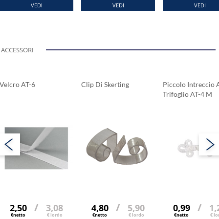
VEDI
VEDI
VEDI
ACCESSORI
Velcro AT-6
Clip Di Skerting
Piccolo Intreccio 
Trifoglio AT-4 M
/
/
/
2,50
3,08
4,80
5,90
0,99
1,
€netto
€ lordo
€netto
€ lordo
€netto
€ lo