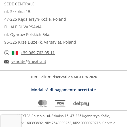
SEDE CENTRALE
ul. Szkolna 15,
47-225 Kędzierzyn-Koźle, Poland
FILIALE DI VARSAVIA
ul. Ogarów Polskich 54a,
96-325 Krze Duże (k. Varsavia), Poland
+39 069 762 05 11
vendite@mextra.it
Tutti i diritti riservati da MEXTRA 2026
Modalità di pagamento accettate
MEXTRA Sp. z o.o.. ul. Szkolna 15, 47-225 Kędzierzyn-Koźle,
REGON: 160393892, NIP: 7543039263, KRS: 0000979716, Capitale