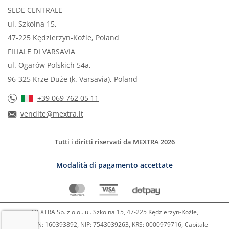
SEDE CENTRALE
ul. Szkolna 15,
47-225 Kędzierzyn-Koźle, Poland
FILIALE DI VARSAVIA
ul. Ogarów Polskich 54a,
96-325 Krze Duże (k. Varsavia), Poland
+39 069 762 05 11
vendite@mextra.it
Tutti i diritti riservati da MEXTRA 2026
Modalità di pagamento accettate
MEXTRA Sp. z o.o.. ul. Szkolna 15, 47-225 Kędzierzyn-Koźle,
REGON: 160393892, NIP: 7543039263, KRS: 0000979716, Capitale