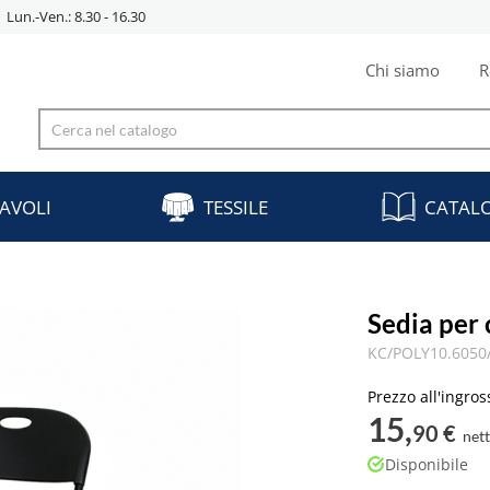
Lun.-Ven.: 8.30 - 16.30
Chi siamo
R
AVOLI
TESSILE
CATAL
Sedia per
KC/POLY10.6050
Prezzo all'ingros
15,
90 €
net
Disponibile