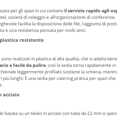
ata per gli spazi in cui contano
il servizio rapido agli os
d hotel, società di noleggio e all’organizzazione di conferenz
ghevole facilita la disposizione delle file, l’aggiunta di post
a e una resistenza pensata per molti anni.
plastica resistente
sono realizzati in plastica di alta qualità, che si adatta ben
scio e facile da pulire
, così la sedia torna rapidamente i
chienale leggermente profilato sostiene la schiena, mentr
ri più lunghi. È una sedia per catering pratica per spazi ch
e.
n acciaio
e basata su un telaio in acciaio con tubo da 22 mm e spes