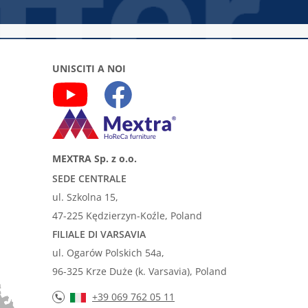
UNISCITI A NOI
MEXTRA Sp. z o.o.
SEDE CENTRALE
ul. Szkolna 15,
47-225 Kędzierzyn-Koźle, Poland
FILIALE DI VARSAVIA
ul. Ogarów Polskich 54a,
96-325 Krze Duże (k. Varsavia), Poland
+39 069 762 05 11