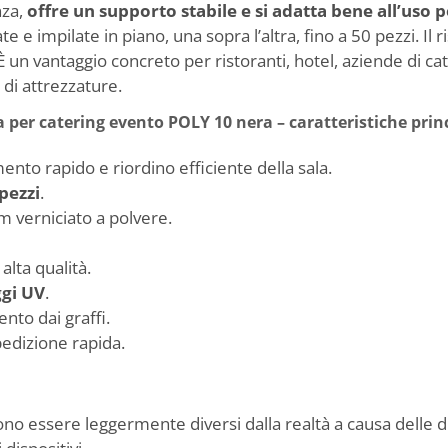
nza,
offre un supporto stabile e si adatta bene all’uso 
 impilate in piano, una sopra l’altra, fino a 50 pezzi. Il r
È un vantaggio concreto per ristoranti, hotel, aziende di ca
di attrezzature.
a per catering evento POLY 10 nera – caratteristiche princ
mento rapido e riordino efficiente della sala.
pezzi
.
m verniciato a polvere.
alta qualità.
ggi UV
.
nto dai graffi.
edizione rapida.
sono essere leggermente diversi dalla realtà a causa delle d