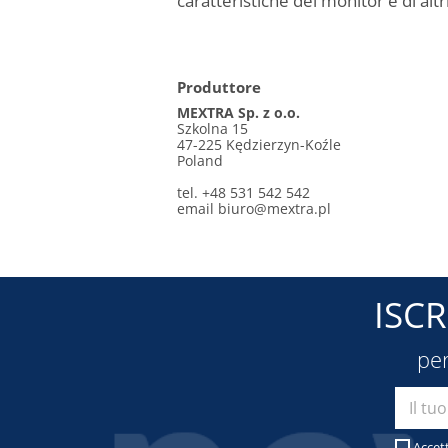
caratteristiche dei monitor e di altri
Produttore
MEXTRA Sp. z o.o.
Szkolna 15
47-225 Kędzierzyn-Koźle
Poland
tel. +48 531 542 542
email
biuro@mextra.pl
ISC
per
Accet