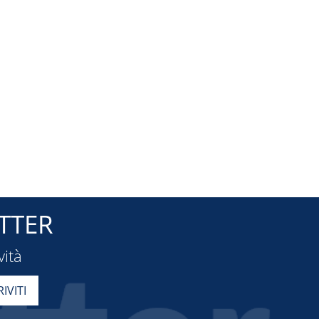
TTER
vità