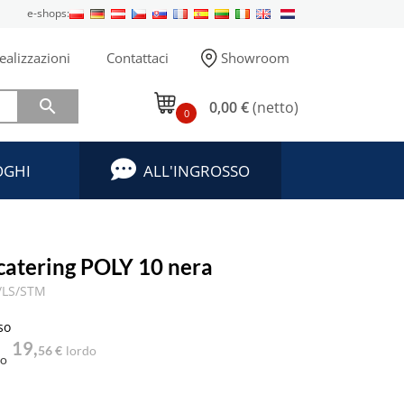
e-shops:
ealizzazioni
Contattaci
Showroom

0,00 €
(netto)
0
OGHI
ALL'INGROSSO
 catering POLY 10 nera
/LS/STM
so
19,
56 €
lordo
to