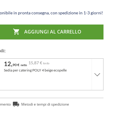
nibile in pronta consegna, con spedizione in 1-3 giorni!

AGGIUNGI AL CARRELLO
ili:
12,
15,
87 €
lordo
90 €
netto
Sedia per catering POLY 4 beige ecopelle
amento
Metodi e tempi di spedizione