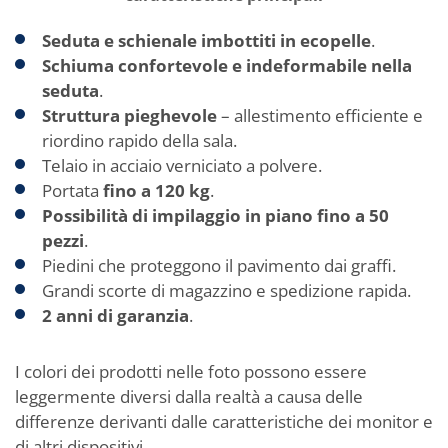
Seduta e schienale imbottiti in ecopelle
.
Schiuma confortevole e indeformabile nella
seduta
.
Struttura pieghevole
– allestimento efficiente e
riordino rapido della sala.
Telaio in acciaio verniciato a polvere.
Portata
fino a 120 kg
.
Possibilità di impilaggio in piano fino a 50
pezzi
.
Piedini che proteggono il pavimento dai graffi.
Grandi scorte di magazzino e spedizione rapida.
2 anni di garanzia
.
I colori dei prodotti nelle foto possono essere
leggermente diversi dalla realtà a causa delle
differenze derivanti dalle caratteristiche dei monitor e
di altri dispositivi.