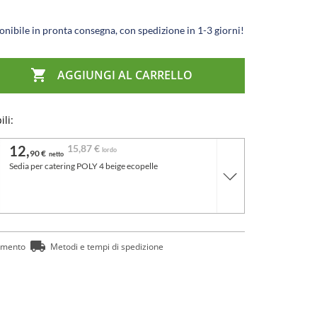
nibile in pronta consegna, con spedizione in 1-3 giorni!

AGGIUNGI AL CARRELLO
ili:
12,
15,
87 €
lordo
90 €
netto
Sedia per catering POLY 4 beige ecopelle
amento
Metodi e tempi di spedizione