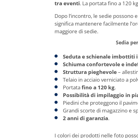
tra eventi
. La portata fino a 120 k
Dopo l’incontro, le sedie possono e
significa mantenere facilmente l’o
maggiore di sedie.
Sedia per
Seduta e schienale imbottiti 
Schiuma confortevole e inde
Struttura pieghevole
– allesti
Telaio in acciaio verniciato a po
Portata
fino a 120 kg
.
Possibilità di impilaggio in pi
Piedini che proteggono il pavime
Grandi scorte di magazzino e sp
2 anni di garanzia
.
I colori dei prodotti nelle foto pos