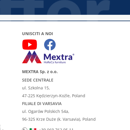
UNISCITI A NOI
MEXTRA Sp. z o.o.
SEDE CENTRALE
ul. Szkolna 15,
47-225 Kędzierzyn-Koźle, Poland
FILIALE DI VARSAVIA
ul. Ogarów Polskich 54a,
96-325 Krze Duże (k. Varsavia), Poland
+39 069 762 05 11