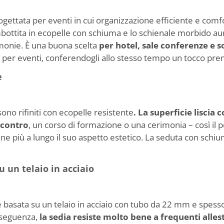
gettata per eventi in cui organizzazione efficiente e comfo
mbottita in ecopelle con schiuma e lo schienale morbido a
imonie. È una buona scelta
per hotel, sale conferenze e s
per eventi, conferendogli allo stesso tempo un tocco pr
e
ono rifiniti con ecopelle resistente
. La superficie liscia 
ncontro
, un corso di formazione o una cerimonia – così i
ene più a lungo il suo aspetto estetico. La seduta con schi
 un telaio in acciaio
 basata su un telaio in acciaio con tubo da 22 mm e spesso
nseguenza,
la sedia resiste molto bene a frequenti alle