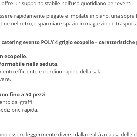
g offre un supporto stabile nell’uso quotidiano per eventi.
ssere rapidamente piegate e impilate in piano, una sopra l’
rdine nel retro, risparmiare spazio in magazzino e traspo
 catering evento POLY 4 grigio ecopelle – caratteristiche 
in ecopelle
.
formabile nella seduta
.
mento efficiente e riordino rapido della sala.
lvere.
ano fino a 50 pezzi
.
nto dai graffi.
edizione rapida.
sono essere leggermente diversi dalla realtà a causa delle d