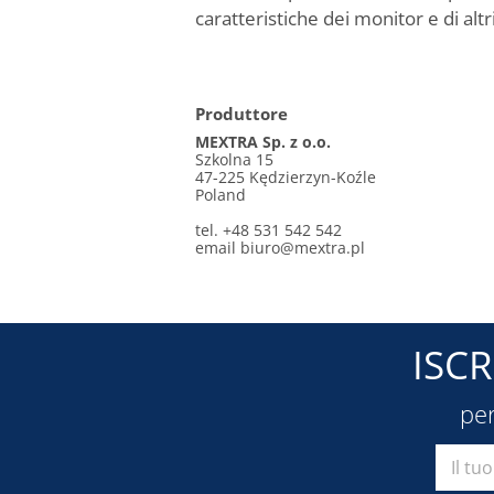
caratteristiche dei monitor e di altri
Produttore
MEXTRA Sp. z o.o.
Szkolna 15
47-225 Kędzierzyn-Koźle
Poland
tel. +48 531 542 542
email
biuro@mextra.pl
ISC
per