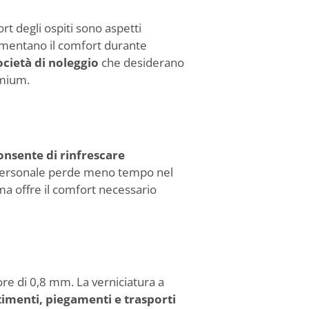
rt degli ospiti sono aspetti
umentano il comfort durante
ocietà di noleggio
che desiderano
emium.
consente di rinfrescare
l personale perde meno tempo nel
uma offre il comfort necessario
re di 0,8 mm. La verniciatura a
stimenti, piegamenti e trasporti