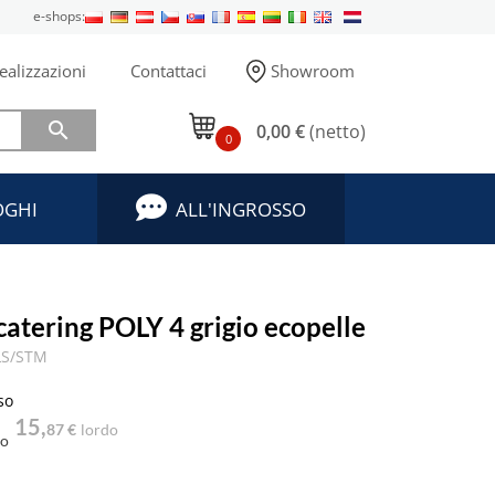
e-shops:
ealizzazioni
Contattaci
Showroom

0,00 €
(netto)
0
OGHI
ALL'INGROSSO
catering POLY 4 grigio ecopelle
LS/STM
so
15,
87 €
lordo
to