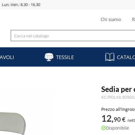
Lun.-Ven.: 8.30 - 16.30
Chi siamo
R
AVOLI
TESSILE
CATAL
Sedia per 
KC/POLY4.9090/
Prezzo all'ingros
12,
90 €
net
Disponibile