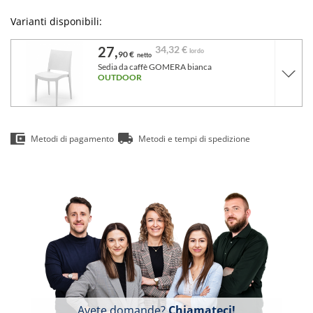
Varianti disponibili:
27,
34,
32 €
lordo
90 €
netto
Sedia da caffè GOMERA bianca
OUTDOOR
Metodi di pagamento
Metodi e tempi di spedizione
Avete domande?
Chiamateci!