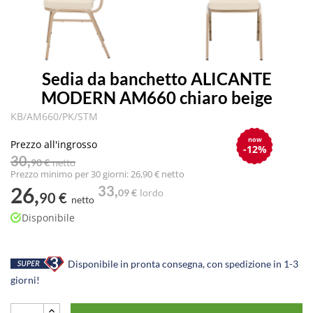
Sedia da banchetto ALICANTE
MODERN AM660 chiaro beige
KB/AM660/PK/STM
now
Prezzo all'ingrosso
-12%
30,
90 €
netto
Prezzo minimo per 30 giorni: 26,90 € netto
26,
33,
09 €
lordo
90 €
netto
Disponibile
Disponibile in pronta consegna, con spedizione in 1-3
giorni!