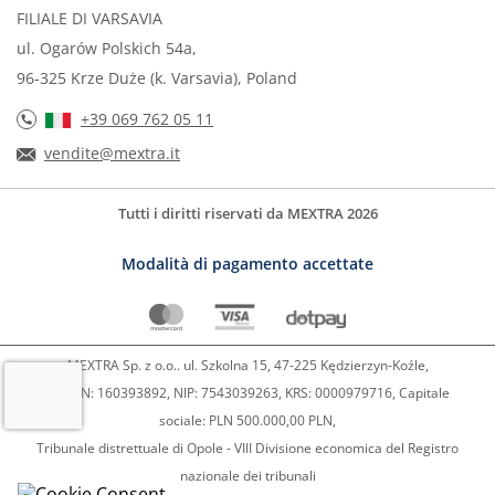
FILIALE DI VARSAVIA
ul. Ogarów Polskich 54a,
96-325 Krze Duże (k. Varsavia), Poland
+39 069 762 05 11
vendite@mextra.it
Tutti i diritti riservati da MEXTRA 2026
Modalità di pagamento accettate
MEXTRA Sp. z o.o.. ul. Szkolna 15, 47-225 Kędzierzyn-Koźle,
REGON: 160393892, NIP: 7543039263, KRS: 0000979716, Capitale
sociale: PLN 500.000,00 PLN,
Tribunale distrettuale di Opole - VIII Divisione economica del Registro
nazionale dei tribunali