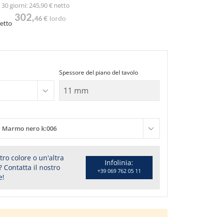
30 giorni: 245,90 € netto
302,
46 €
lordo
etto
Spessore del piano del tavolo
Marmo nero k:006
tro colore o un'altra
Infolinia:
 Contatta il nostro
+39 069 762 05 11
e!