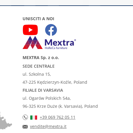
UNISCITI A NOI
MEXTRA Sp. z o.o.
SEDE CENTRALE
ul. Szkolna 15,
47-225 Kędzierzyn-Koźle, Poland
FILIALE DI VARSAVIA
ul. Ogarów Polskich 54a,
96-325 Krze Duże (k. Varsavia), Poland
+39 069 762 05 11
vendite@mextra.it