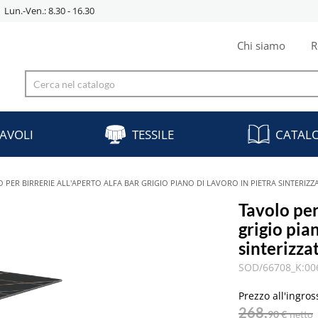
Lun.-Ven.: 8.30 - 16.30
Chi siamo
R
AVOLI
TESSILE
CATAL
 PER BIRRERIE ALL'APERTO ALFA BAR GRIGIO PIANO DI LAVORO IN PIETRA SINTERIZZ
Tavolo per
grigio pia
sinterizza
SOD/66708_K:00
Prezzo all'ingros
268,
90 €
netto