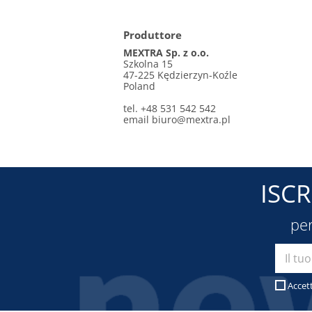
Produttore
MEXTRA Sp. z o.o.
Szkolna 15
47-225 Kędzierzyn-Koźle
Poland
tel. +48 531 542 542
email
biuro@mextra.pl
ISC
per
Accet