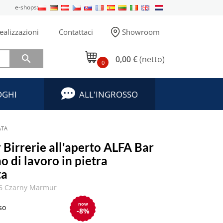
e-shops:
ealizzazioni
Contattaci
Showroom

0,00 €
(netto)
0
OGHI
ALL'INGROSSO
ATA
 Birrerie all'aperto ALFA Bar
no di lavoro in pietra
ta
6 Czarny Marmur
now
so
-8%