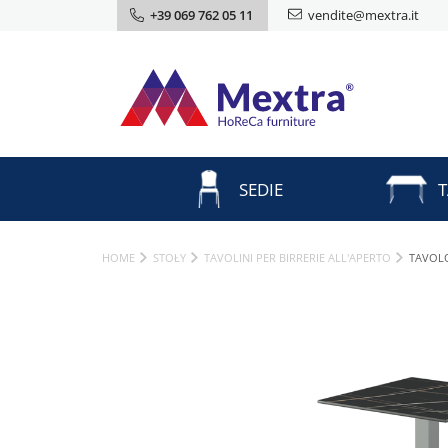
+39 069 762 05 11
vendite@mextra.it
SEDIE
T
HOME
STOŁY
TAVOLINI PER BIRRERIE ALL'APERTO
TAVOLO