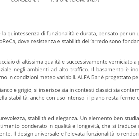
 la quintessenza di funzionalità e durata, pensato per un u
oReCa, dove resistenza e stabilità dell’arredo sono fondam
 acciaio di altissima qualità e successivamente verniciato
nziale negli ambienti ad alto traffico. Il basamento è in
rno in condizioni meteo variabili. ALFA Bar è progettato per
anco e grigio, si inserisce sia in contesti classici sia conte
ella stabilità: anche con uso intenso, il piano resta fermo
revolezza, stabilità ed eleganza. Un elemento ben studia
imento ponderato in qualità e longevità, che si traduce ne
ente. Il design universale e l’elevata funzionalità lo rendon