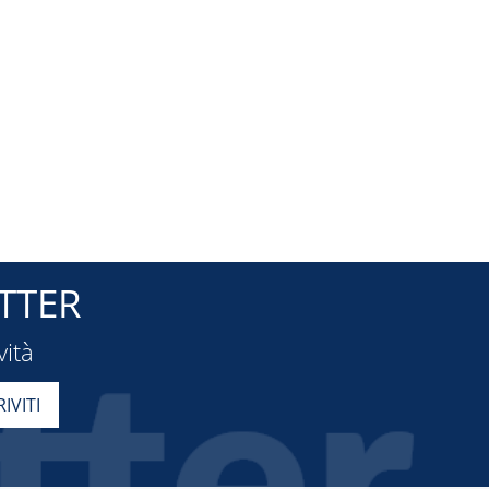
TTER
vità