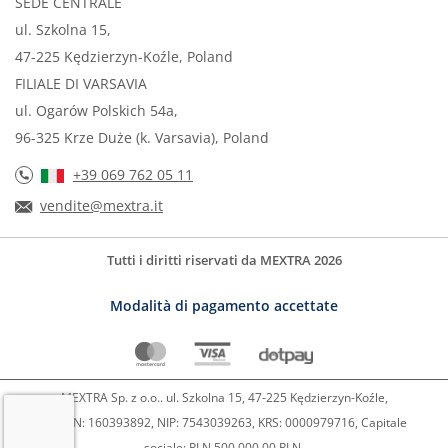
SEDE CENTRALE
ul. Szkolna 15,
47-225 Kędzierzyn-Koźle, Poland
FILIALE DI VARSAVIA
ul. Ogarów Polskich 54a,
96-325 Krze Duże (k. Varsavia), Poland
+39 069 762 05 11
vendite@mextra.it
Tutti i diritti riservati da MEXTRA 2026
Modalità di pagamento accettate
MEXTRA Sp. z o.o.. ul. Szkolna 15, 47-225 Kędzierzyn-Koźle,
REGON: 160393892, NIP: 7543039263, KRS: 0000979716, Capitale
sociale: PLN 500.000,00 PLN,