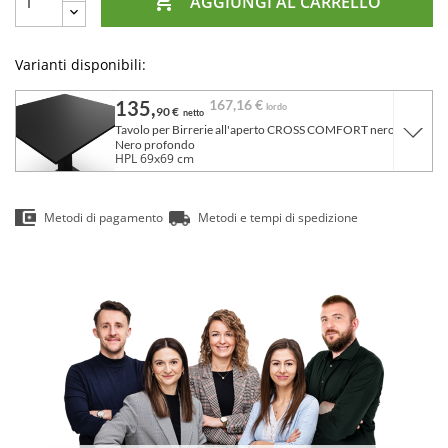

AGGIUNGI AL CARRELLO
Varianti disponibili:
135,
167,
16 €
lordo
90 €
netto
Tavolo per Birrerie all'aperto CROSS COMFORT nero 69x69
Nero profondo
HPL 69x69 cm
Metodi di pagamento
Metodi e tempi di spedizione