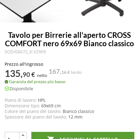
Tavolo per Birrerie all'aperto CROSS
COMFORT nero 69x69 Bianco classico
SOD/06672_K:V2909
Prezzo all'ingrosso
135,
167,
16 €
lordo
90 €
netto
Garanzia del prezzo più basso
Disponibile
Piano di lavoro:
HPL
Dimensione tipo:
69x69 cm
Colore del piano del tavolo:
Bianco classico
Spessore del piano del tavolo:
12 mm