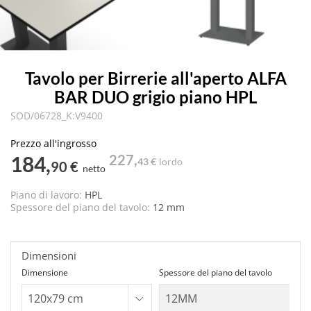
Tavolo per Birrerie all'aperto ALFA
BAR DUO grigio piano HPL
SOD/06728_K:V9400
Prezzo all'ingrosso
184,
227,
43 €
lordo
90 €
netto
Piano di lavoro:
HPL
Spessore del piano del tavolo:
12 mm
Dimensioni
Dimensione
Spessore del piano del tavolo