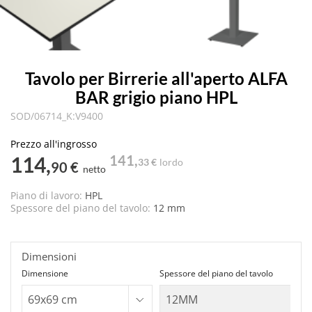
Tavolo per Birrerie all'aperto ALFA
BAR grigio piano HPL
SOD/06714_K:V9400
Prezzo all'ingrosso
114,
141,
33 €
lordo
90 €
netto
Piano di lavoro:
HPL
Spessore del piano del tavolo:
12 mm
Dimensioni
Dimensione
Spessore del piano del tavolo