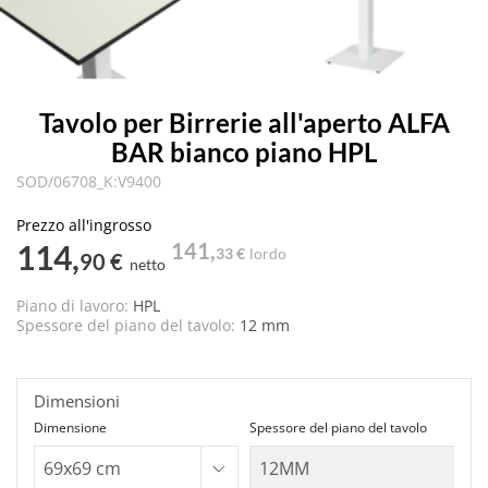
Tavolo per Birrerie all'aperto ALFA
BAR bianco piano HPL
SOD/06708_K:V9400
Prezzo all'ingrosso
114,
141,
33 €
lordo
90 €
netto
Piano di lavoro:
HPL
Spessore del piano del tavolo:
12 mm
Dimensioni
Dimensione
Spessore del piano del tavolo