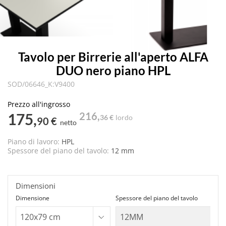
Tavolo per Birrerie all'aperto ALFA
DUO nero piano HPL
SOD/06646_K:V9400
Prezzo all'ingrosso
175,
216,
36 €
lordo
90 €
netto
Piano di lavoro:
HPL
Spessore del piano del tavolo:
12 mm
Dimensioni
Dimensione
Spessore del piano del tavolo