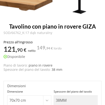
Tavolino con piano in rovere GIZA
SOD/66762_K:17 dąb naturalny
Prezzo all'ingrosso
121,
149,
94 €
lordo
90 €
netto
Disponibile
Piano di lavoro:
piano in rovere
Spessore del piano del tavolo:
38 mm
Dimensioni
Dimensione
Spessore del piano del tavolo