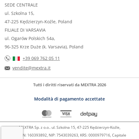
SEDE CENTRALE
ul. Szkolna 15,
47-225 Kędzierzyn-Koźle, Poland
FILIALE DI VARSAVIA
ul. Ogarów Polskich 54a,
96-325 Krze Duże (k. Varsavia), Poland
+39 069 762 05 11
vendite@mextra.it
Tutti i diritti riservati da MEXTRA 2026
Modalità di pagamento accettate
MEXTRA Sp. z o.o.. ul. Szkolna 15, 47-225 Kędzierzyn-Koźle,
REGON: 160393892, NIP: 7543039263, KRS: 0000979716, Capitale