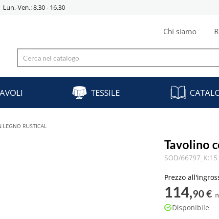
Lun.-Ven.: 8.30 - 16.30
Chi siamo
R
AVOLI
TESSILE
CATAL
N LEGNO RUSTICAL
Tavolino 
SOD/66797_K:15 
Prezzo all'ingros
114,
90 €
n
Disponibile