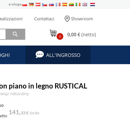
e-shops:
ealizzazioni
Contattaci
Showroom

0,00 €
(netto)
0
OGHI
ALL'INGROSSO
con piano in legno RUSTICAL
wiąz naturalny
so
141,
33 €
lordo
etto