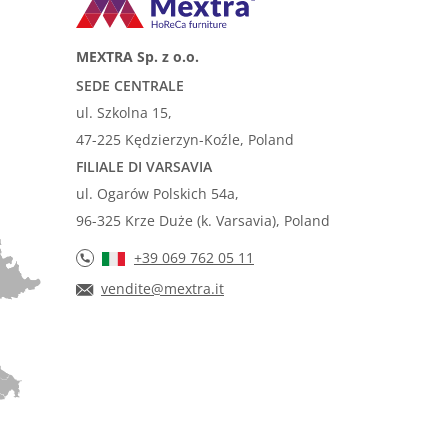
MEXTRA Sp. z o.o.
SEDE CENTRALE
ul. Szkolna 15,
47-225 Kędzierzyn-Koźle, Poland
FILIALE DI VARSAVIA
ul. Ogarów Polskich 54a,
96-325 Krze Duże (k. Varsavia), Poland
+39 069 762 05 11
vendite@mextra.it