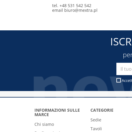
tel. +48 531 542 542
email
biuro@mextra.pl
ISC
per
Accet
INFORMAZIONI SULLE
CATEGORIE
MARCE
Sedie
Chi siamo
Tavoli