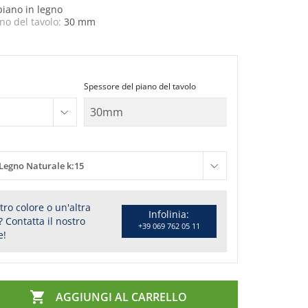
piano in legno
no del tavolo:
30 mm
Spessore del piano del tavolo
Legno Naturale k:15
tro colore o un'altra
Infolinia:
 Contatta il nostro
+39 069 762 05 11
e!

AGGIUNGI AL CARRELLO