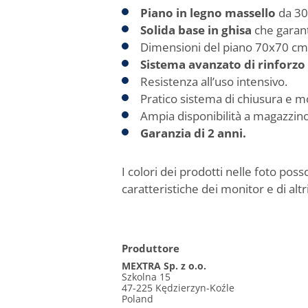
Piano in legno massello
da 3
Solida base in ghisa
che garanti
Dimensioni del piano 70x70 cm
Sistema avanzato di rinforzo 
Resistenza all’uso intensivo.
Pratico sistema di chiusura e 
Ampia disponibilità a magazzin
Garanzia di 2 anni.
I colori dei prodotti nelle foto pos
caratteristiche dei monitor e di altri
Produttore
MEXTRA Sp. z o.o.
Szkolna 15
47-225 Kędzierzyn-Koźle
Poland