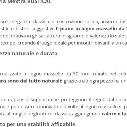
eria Mextra RUSTICAL
isce eleganza classica e costruzione solida, inserendos
 stile e bistrot suggestivi.
Il piano in legno massello d
e decorativa in ghisa cattura lo sguardo e valorizza lo stile 
empo, creando il luogo ideale per incontri davanti a un ca
lezza naturale e durata
ealizzato in legno massello da 30 mm, rifinito nel colo
ura sono del tutto naturali:
grazie a ciò ogni pezzo ha un
ta da appositi supporti che proteggono il legno dal cosi
iale può essere rinnovato più volte: il legno massello si 
nta al meglio negli interni classici, aggiungendo
calore e f
o per una stabilità affidabile