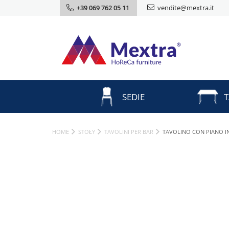
+39 069 762 05 11
vendite@mextra.it
SEDIE
T
HOME
STOŁY
TAVOLINI PER BAR
TAVOLINO CON PIANO I