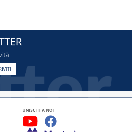
TTER
vità
UNISCITI A NOI