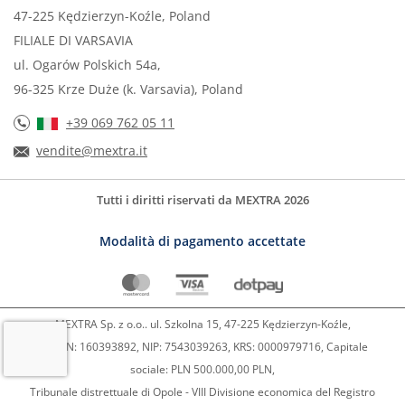
47-225 Kędzierzyn-Koźle, Poland
FILIALE DI VARSAVIA
ul. Ogarów Polskich 54a,
96-325 Krze Duże (k. Varsavia), Poland
+39 069 762 05 11
vendite@mextra.it
Tutti i diritti riservati da MEXTRA 2026
Modalità di pagamento accettate
MEXTRA Sp. z o.o.. ul. Szkolna 15, 47-225 Kędzierzyn-Koźle,
REGON: 160393892, NIP: 7543039263, KRS: 0000979716, Capitale
sociale: PLN 500.000,00 PLN,
Tribunale distrettuale di Opole - VIII Divisione economica del Registro