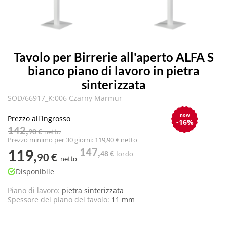
Tavolo per Birrerie all'aperto ALFA S
bianco piano di lavoro in pietra
sinterizzata
SOD/66917_K:006 Czarny Marmur
now
Prezzo all'ingrosso
-16%
142,
90 €
netto
Prezzo minimo per 30 giorni: 119,90 € netto
119,
147,
48 €
lordo
90 €
netto
Disponibile
Piano di lavoro:
pietra sinterizzata
Spessore del piano del tavolo:
11 mm