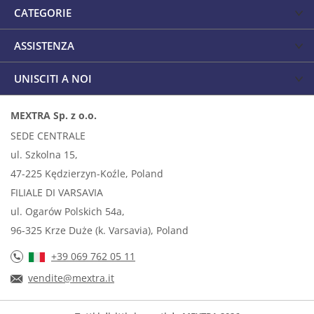
CATEGORIE
ASSISTENZA
UNISCITI A NOI
MEXTRA Sp. z o.o.
SEDE CENTRALE
ul. Szkolna 15,
47-225 Kędzierzyn-Koźle, Poland
FILIALE DI VARSAVIA
ul. Ogarów Polskich 54a,
96-325 Krze Duże (k. Varsavia), Poland
+39 069 762 05 11
vendite@mextra.it