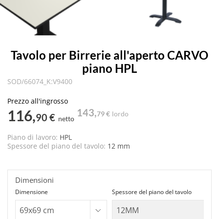
Tavolo per Birrerie all'aperto CARVO
piano HPL
SOD/66074_K:V9400
Prezzo all'ingrosso
116,
143,
79 €
lordo
90 €
netto
Piano di lavoro:
HPL
Spessore del piano del tavolo:
12 mm
Dimensioni
Dimensione
Spessore del piano del tavolo