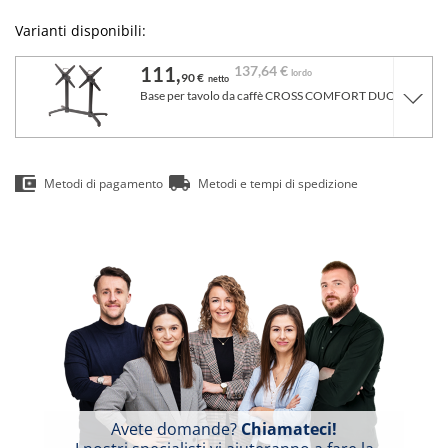
Varianti disponibili:
111,
137,
64 €
lordo
90 €
netto
Base per tavolo da caffè CROSS COMFORT DUO grigio
Metodi di pagamento
Metodi e tempi di spedizione
Avete domande?
Chiamateci!