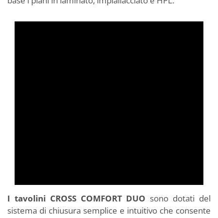
base i piani in laminato, impiallacciato e HPL.
I tavolini CROSS COMFORT DUO
sono dotati del
sistema di chiusura semplice e intuitivo che consente