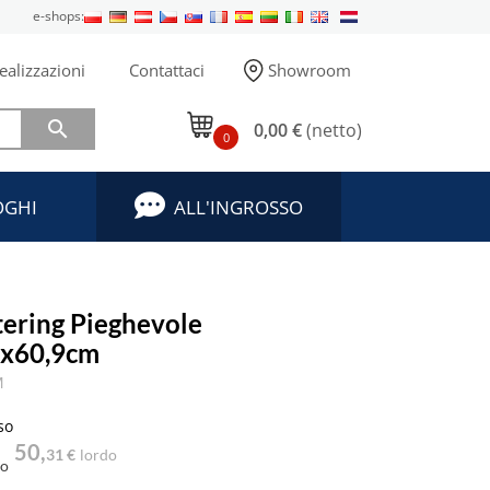
e-shops:
ealizzazioni
Contattaci
Showroom

0,00 €
(netto)
0
OGHI
ALL'INGROSSO
tering Pieghevole
x60,9cm
M
so
50,
31 €
lordo
to