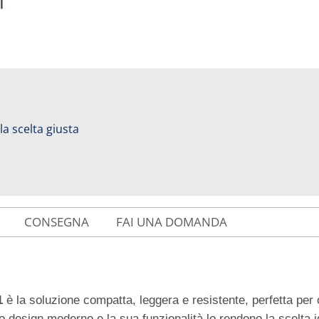
 la scelta giusta
CONSEGNA
FAI UNA DOMANDA
1
è la soluzione compatta, leggera e resistente, perfetta per o
suo design moderno e la sua funzionalità lo rendono la scelta id