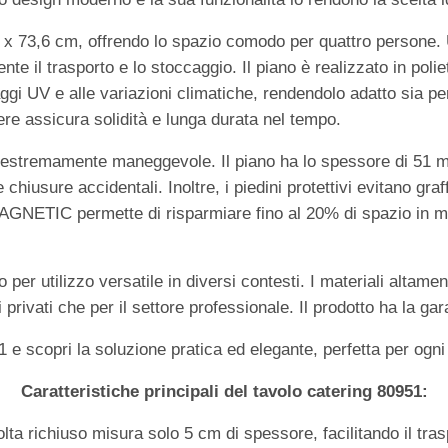
9 x 73,6 cm, offrendo lo spazio comodo per quattro persone. 
ente il trasporto e lo stoccaggio. Il piano è realizzato in pol
raggi UV e alle variazioni climatiche, rendendolo adatto sia pe
vere assicura solidità e lunga durata nel tempo.
o è estremamente maneggevole. Il piano ha lo spessore di 51
iusure accidentali. Inoltre, i piedini protettivi evitano graffi
MAGNETIC permette di risparmiare fino al 20% di spazio in 
 per utilizzo versatile in diversi contesti. I materiali altamente
 privati che per il settore professionale. Il prodotto ha la gar
1 e scopri la soluzione pratica ed elegante, perfetta per ogn
Caratteristiche principali del tavolo catering 80951:
ta richiuso misura solo 5 cm di spessore, facilitando il tras