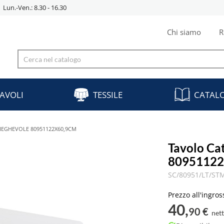
Lun.-Ven.: 8.30 - 16.30
Chi siamo
R
AVOLI
TESSILE
CATAL
IEGHEVOLE 80951122X60,9CM
Tavolo Ca
80951122
SC/80951/LT/ST
Prezzo all'ingros
40,
90 €
net