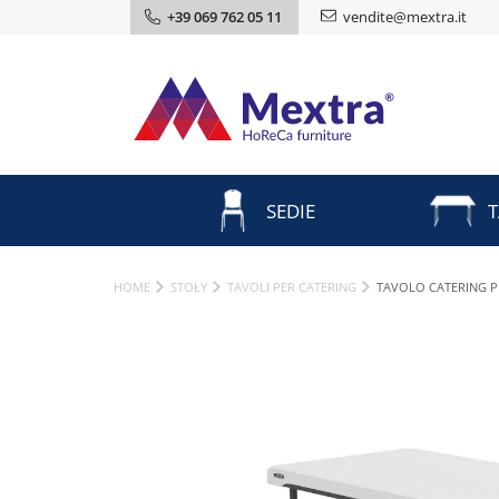
+39 069 762 05 11
vendite@mextra.it
SEDIE
T
HOME
STOŁY
TAVOLI PER CATERING
TAVOLO CATERING P