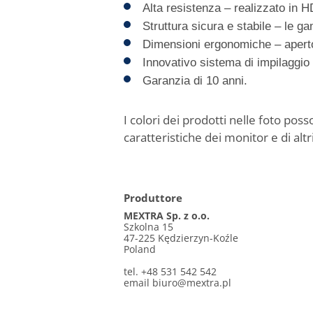
Alta resistenza – realizzato in H
Struttura sicura e stabile – le 
Dimensioni ergonomiche – aperto 
Innovativo sistema di impilagg
Garanzia di 10 anni.
I colori dei prodotti nelle foto pos
caratteristiche dei monitor e di altri
Produttore
MEXTRA Sp. z o.o.
Szkolna 15
47-225 Kędzierzyn-Koźle
Poland
tel. +48 531 542 542
email
biuro@mextra.pl