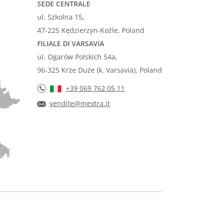
SEDE CENTRALE
ul. Szkolna 15,
47-225 Kędzierzyn-Koźle, Poland
FILIALE DI VARSAVIA
ul. Ogarów Polskich 54a,
96-325 Krze Duże (k. Varsavia), Poland
+39 069 762 05 11
vendite@mextra.it