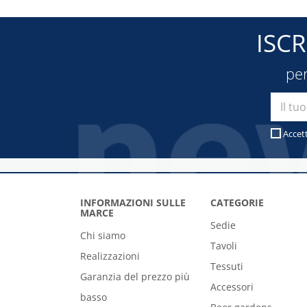
ISC
per
Accet
INFORMAZIONI SULLE
CATEGORIE
MARCE
Sedie
Chi siamo
Tavoli
Realizzazioni
Tessuti
Garanzia del prezzo più
Accessori
basso