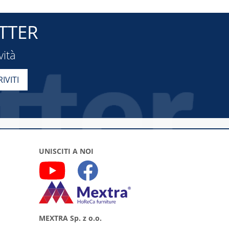
TTER
vità
UNISCITI A NOI
MEXTRA Sp. z o.o.