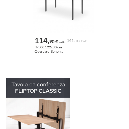
114,
141,
90 €
33 €
lordo
netto
H-500 122x80 cm
Quercia di Sonoma