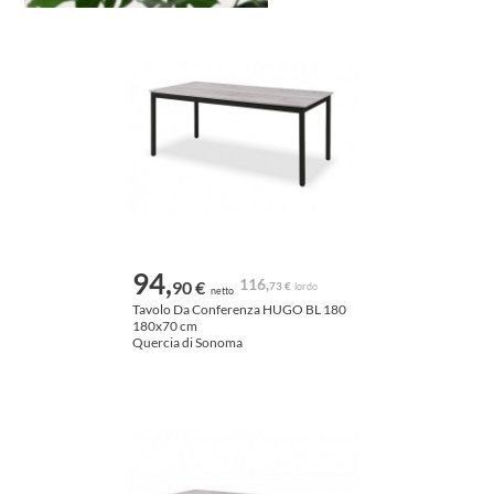
94,
116,
90 €
73 €
lordo
netto
Tavolo Da Conferenza HUGO BL 180
180x70 cm
Quercia di Sonoma