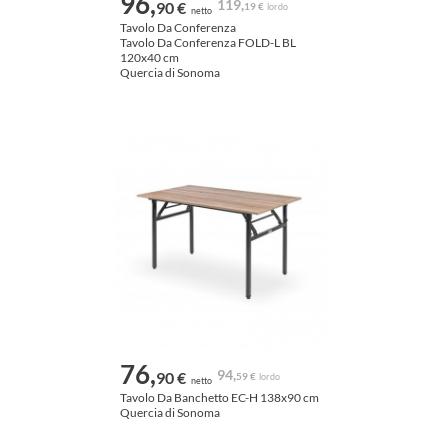
96,
119,
90 €
19 €
lordo
netto
Tavolo Da Conferenza
Tavolo Da Conferenza FOLD-L BL
120x40 cm
Quercia di Sonoma
76,
94,
90 €
59 €
lordo
netto
Tavolo Da Banchetto EC-H 138x90 cm
Quercia di Sonoma