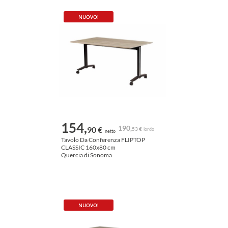
NUOVO!
154,
190,
90 €
53 €
lordo
netto
Tavolo Da Conferenza FLIPTOP
CLASSIC 160x80 cm
Quercia di Sonoma
NUOVO!