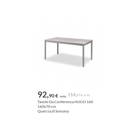
92,
114,
90 €
27 €
lordo
netto
Tavolo Da Conferenza HUGO 160
160x70 cm
Quercia di Sonoma