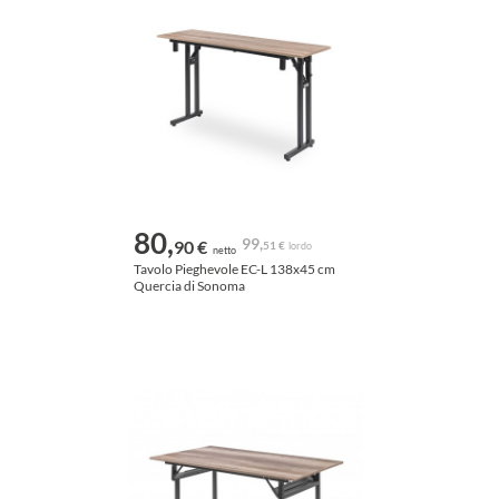
80,
99,
90 €
51 €
lordo
netto
Tavolo Pieghevole EC-L 138x45 cm
Quercia di Sonoma