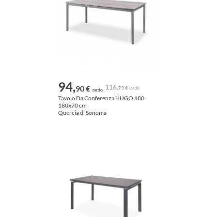
94,
116,
90 €
73 €
lordo
netto
Tavolo Da Conferenza HUGO 180
180x70 cm
Quercia di Sonoma