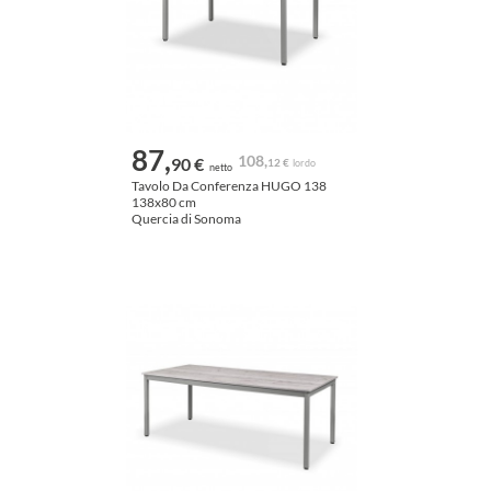
87,
108,
90 €
12 €
lordo
netto
Tavolo Da Conferenza HUGO 138
138x80 cm
Quercia di Sonoma