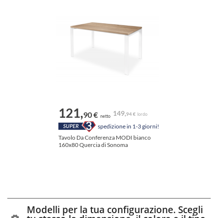
121,
149,
90 €
94 €
lordo
netto
tavoli da conferenza
spedizione in 1-3 giorni!
Pieghevole
Tavolo Da Conferenza MODI bianco
160x80 Quercia di Sonoma
Pratico nello stoccaggio
Costruzione solida
Certificato di igiene E1
Modelli per la tua configurazione. Scegli