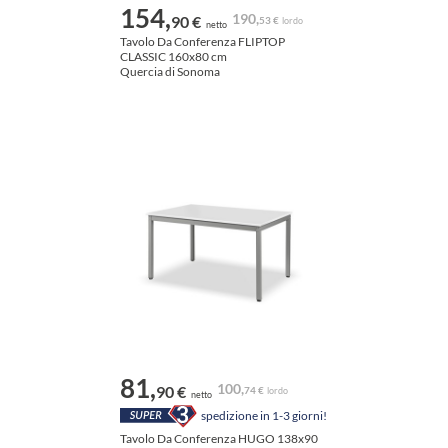
154,
190,
90 €
53 €
lordo
netto
Tavolo Da Conferenza FLIPTOP
CLASSIC 160x80 cm
Quercia di Sonoma
81,
100,
90 €
74 €
lordo
netto
spedizione in 1-3 giorni!
Tavolo Da Conferenza HUGO 138x90