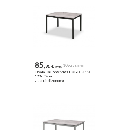
85,
105,
90 €
66 €
lordo
netto
Tavolo Da Conferenza HUGO BL 120
120x70 cm
Quercia di Sonoma