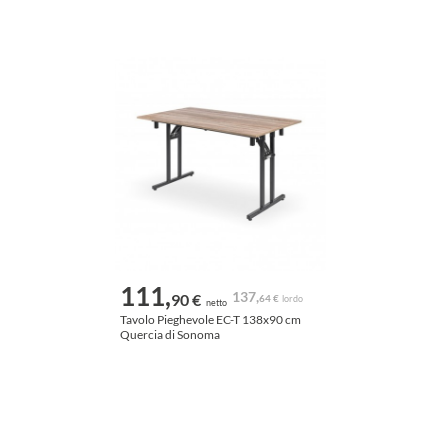
111,
137,
90 €
64 €
lordo
netto
Tavolo Pieghevole EC-T 138x90 cm
Quercia di Sonoma