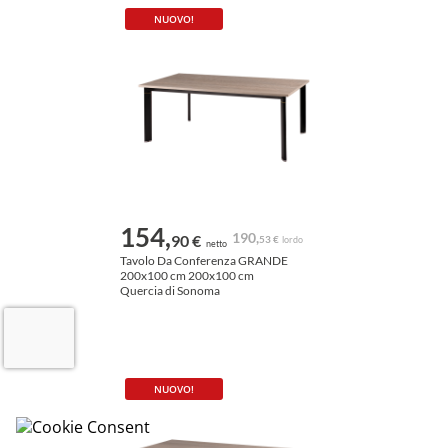
NUOVO!
154,
190,
90 €
53 €
lordo
netto
Tavolo Da Conferenza GRANDE
200x100 cm 200x100 cm
Quercia di Sonoma
NUOVO!