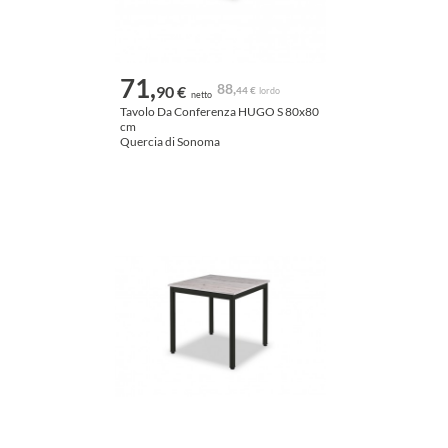
71,
88,
90 €
44 €
lordo
netto
Tavolo Da Conferenza HUGO S 80x80
cm
Quercia di Sonoma