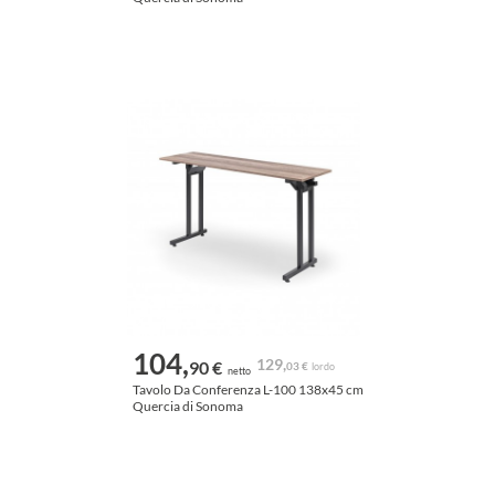
104,
129,
90 €
03 €
lordo
netto
Tavolo Da Conferenza L-100 138x45 cm
Quercia di Sonoma