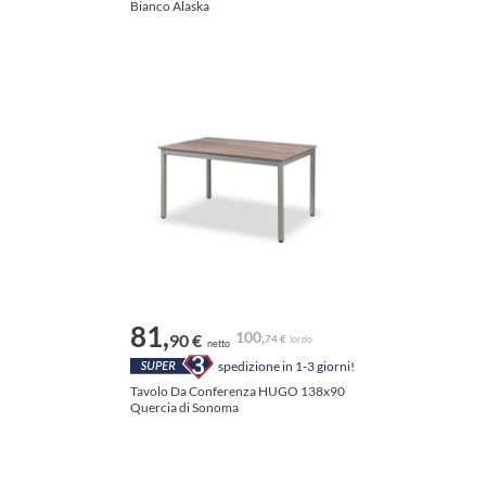
Bianco Alaska
81,
100,
90 €
74 €
lordo
netto
spedizione in 1-3 giorni!
Tavolo Da Conferenza HUGO 138x90
Quercia di Sonoma