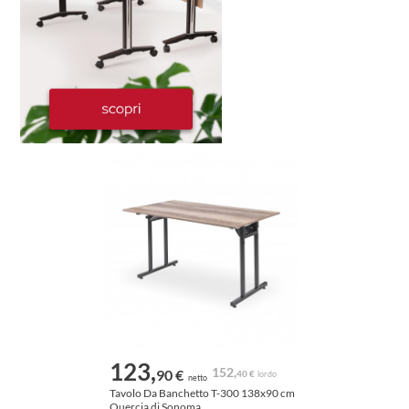
123,
152,
90 €
40 €
lordo
netto
Tavolo Da Banchetto T-300 138x90 cm
Quercia di Sonoma