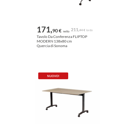
171,
211,
90 €
44 €
lordo
netto
Tavolo Da Conferenza FLIPTOP
MODERN 138x80 cm
Quercia di Sonoma
NUOVO!