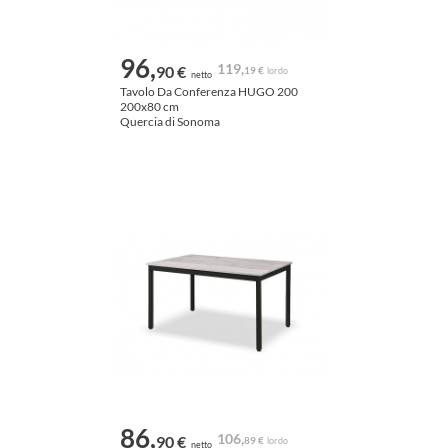
96,
119,
90 €
19 €
lordo
netto
Tavolo Da Conferenza HUGO 200
200x80 cm
Quercia di Sonoma
86,
106,
90 €
89 €
lordo
netto