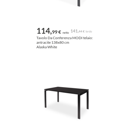
114,
141,
99 €
44 €
lordo
netto
Tavolo Da Conferenza MODI telaio:
antracite 138x80 cm
Alaska White