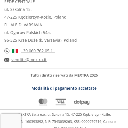
SEDE CENTRALE
ul. Szkolna 15,
47-225 Kędzierzyn-Koźle, Poland
FILIALE DI VARSAVIA
ul. Ogarów Polskich 54a,
96-325 Krze Duże (k. Varsavia), Poland
+39 069 762 05 11
vendite@mextra.it
Tutti i diritti riservati da MEXTRA 2026
Modalità di pagamento accettate
MEXTRA Sp. z o.o.. ul. Szkolna 15, 47-225 Kędzierzyn-Koźle,
REGON: 160393892, NIP: 7543039263, KRS: 0000979716, Capitale