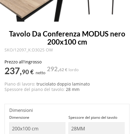
Tavolo Da Conferenza MODUS nero
200x100 cm
SKO/12097_K:D3025 OW
Prezzo all'ingrosso
237,
292,
62 €
lordo
90 €
netto
Piano di lavoro:
truciolato doppio laminato
Spessore del piano del tavolo:
28 mm
Dimensioni
Dimensione
Spessore del piano del tavolo