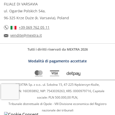
FILIALE DI VARSAVIA
ul. Ogarów Polskich 54a,
96-325 Krze Duże (k. Varsavia), Poland
+39 069 762 05 11
vendite@mextra.it
Tutti i diritti riservati da MEXTRA 2026
Modalità di pagamento accettate
MEXTRA Sp. z o.o.. ul. Szkolna 15, 47-225 Kędzierzyn-Koźle,
REGON: 160393892, NIP: 7543039263, KRS: 0000979716, Capitale
sociale: PLN 500.000,00 PLN,
Tribunale distrettuale di Opole - VIII Divisione economica del Registro
nazionale dei tribunali