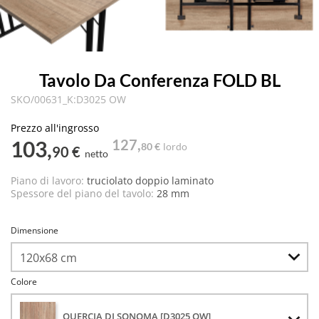
Tavolo Da Conferenza FOLD BL
SKO/00631_K:D3025 OW
Prezzo all'ingrosso
103,
127,
80 €
lordo
90 €
netto
Piano di lavoro:
truciolato doppio laminato
Spessore del piano del tavolo:
28 mm
Dimensione
Colore
QUERCIA DI SONOMA [D3025 OW]