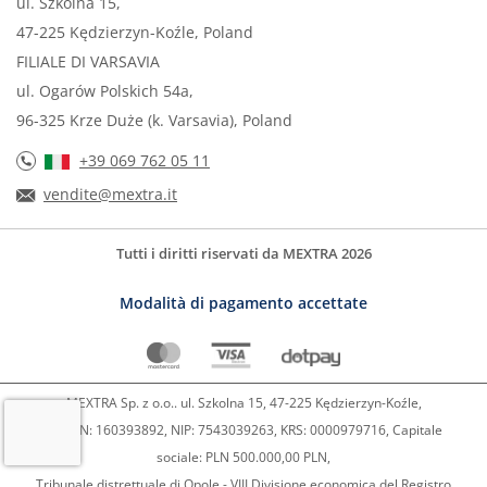
ul. Szkolna 15,
47-225 Kędzierzyn-Koźle, Poland
FILIALE DI VARSAVIA
ul. Ogarów Polskich 54a,
96-325 Krze Duże (k. Varsavia), Poland
+39 069 762 05 11
vendite@mextra.it
Tutti i diritti riservati da MEXTRA 2026
Modalità di pagamento accettate
MEXTRA Sp. z o.o.. ul. Szkolna 15, 47-225 Kędzierzyn-Koźle,
REGON: 160393892, NIP: 7543039263, KRS: 0000979716, Capitale
sociale: PLN 500.000,00 PLN,
Tribunale distrettuale di Opole - VIII Divisione economica del Registro