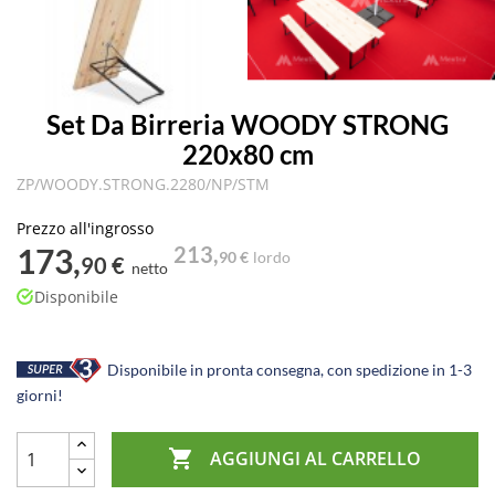
Set Da Birreria WOODY STRONG
220x80 cm
ZP/WOODY.STRONG.2280/NP/STM
Prezzo all'ingrosso
173,
213,
90 €
lordo
90 €
netto
Disponibile
Disponibile in pronta consegna, con spedizione in 1-3
giorni!

AGGIUNGI AL CARRELLO