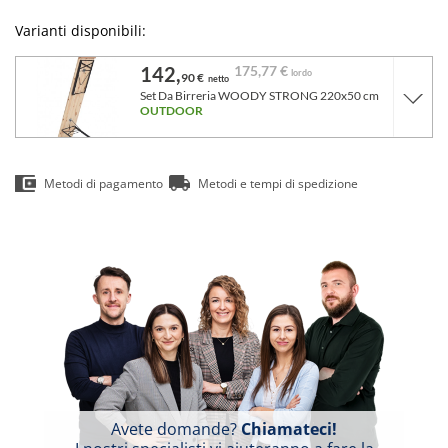
Varianti disponibili:
142,
175,
77 €
lordo
90 €
netto
Set Da Birreria WOODY STRONG 220x50 cm
OUTDOOR
Metodi di pagamento
Metodi e tempi di spedizione
Avete domande?
Chiamateci!