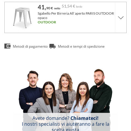
41,
51,
54 €
lordo
90 €
netto
Sgabello Per Birreria All`aperto PARIS OUTDOOR bianco
opaco
OUTDOOR
Metodi di pagamento
Metodi e tempi di spedizione
Avete domande?
Chiamateci!
I nostri specialisti vi aiuteranno a fare la
scelta giusta