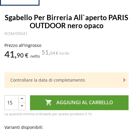
Sgabello Per Birreria All`aperto PARIS
OUTDOOR nero opaco
KOM/00041
Prezzo all'ingrosso
41,
51,
54 €
lordo
90 €
netto
Controllare la data di completamento

AGGIUNGI AL CARRELLO
La quantità minima ordinabile per questo prodotto è 15.
Varianti disponibili: