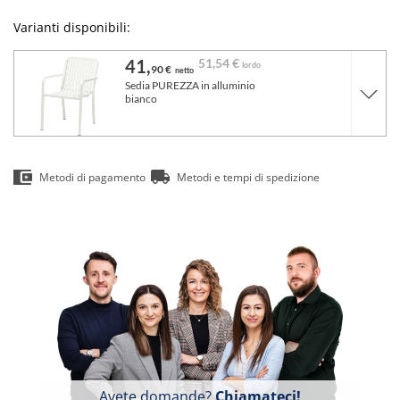
Varianti disponibili:
41,
51,
54 €
lordo
90 €
netto
Sedia PUREZZA in alluminio
bianco
Metodi di pagamento
Metodi e tempi di spedizione
Avete domande?
Chiamateci!