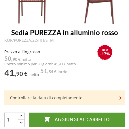
Sedia PUREZZA in alluminio rosso
KOP/PUREZZA.22/HH/STM
now
Prezzo all'ingrosso
-17%
50,
90 €
netto
Prezzo minimo per 30 giorni: 41,90 € netto
41,
51,
54 €
lordo
90 €
netto
Controllare la data di completamento

AGGIUNGI AL CARRELLO