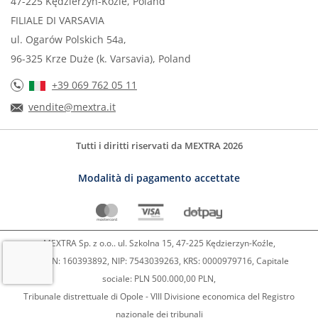
47-225 Kędzierzyn-Koźle, Poland
FILIALE DI VARSAVIA
ul. Ogarów Polskich 54a,
96-325 Krze Duże (k. Varsavia), Poland
+39 069 762 05 11
vendite@mextra.it
Tutti i diritti riservati da MEXTRA 2026
Modalità di pagamento accettate
MEXTRA Sp. z o.o.. ul. Szkolna 15, 47-225 Kędzierzyn-Koźle,
REGON: 160393892, NIP: 7543039263, KRS: 0000979716, Capitale
sociale: PLN 500.000,00 PLN,
Tribunale distrettuale di Opole - VIII Divisione economica del Registro
nazionale dei tribunali