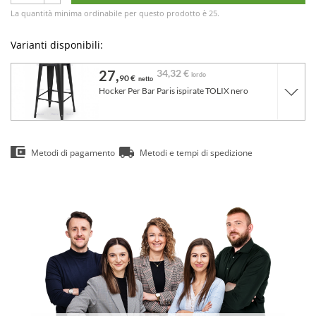
La quantità minima ordinabile per questo prodotto è 25.
Varianti disponibili:
27,
34,
32 €
lordo
90 €
netto
Hocker Per Bar Paris ispirate TOLIX nero
Metodi di pagamento
Metodi e tempi di spedizione