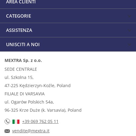
AREA CLIENTI
CATEGORIE
ASSISTENZA
UNISCITI A NOI
MEXTRA Sp. z o.o.
SEDE CENTRALE
ul. Szkolna 15,
47-225 Kędzierzyn-Koźle, Poland
FILIALE DI VARSAVIA
ul. Ogarów Polskich 54a,
96-325 Krze Duże (k. Varsavia), Poland
+39 069 762 05 11
vendite@mextra.it