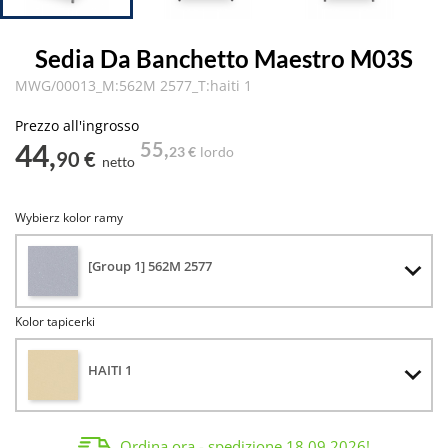
Sedia Da Banchetto Maestro M03S
MWG/00013_M:562M 2577_T:haiti 1
Prezzo all'ingrosso
44,
55,
23 €
lordo
90 €
netto
Wybierz kolor ramy
[Group 1] 562M 2577
Kolor tapicerki
HAITI 1
Ordina ora - spedizione
18.09.2026
!