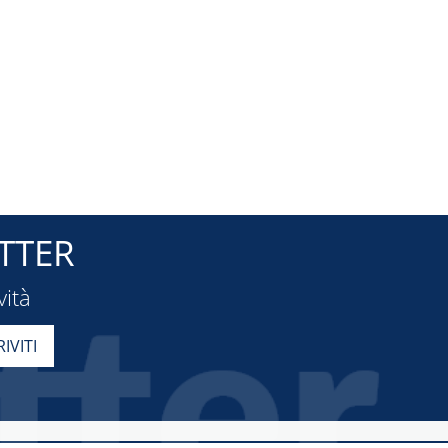
TTER
vità