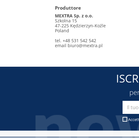
Produttore
MEXTRA Sp. z o.o.
Szkolna 15
47-225 Kędzierzyn-Koźle
Poland
tel. +48 531 542 542
email
biuro@mextra.pl
ISC
per
Accet