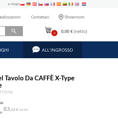
e-shops:
ealizzazioni
Contattaci
Showroom

0,00 €
(netto)
0
OGHI
ALL'INGROSSO
el Tavolo Da CAFFÈ X-Type
e
/TT/STM
so
83,
52 €
lordo
to