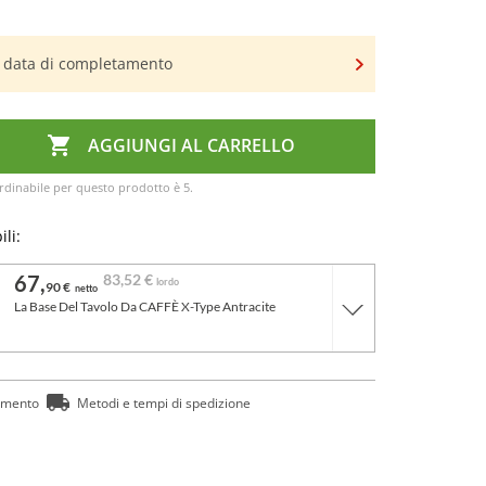
a data di completamento

AGGIUNGI AL CARRELLO
rdinabile per questo prodotto è 5.
ili:
67,
83,
52 €
lordo
90 €
netto
La Base Del Tavolo Da CAFFÈ X-Type Antracite
amento
Metodi e tempi di spedizione