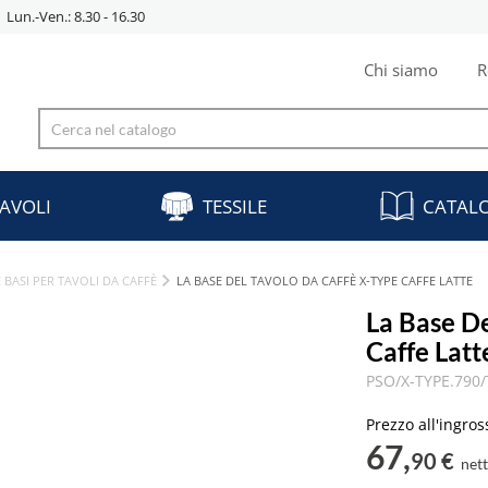
Lun.-Ven.: 8.30 - 16.30
Chi siamo
R
AVOLI
TESSILE
CATAL
 BASI PER TAVOLI DA CAFFÈ
LA BASE DEL TAVOLO DA CAFFÈ X-TYPE CAFFE LATTE
La Base D
Caffe Latt
PSO/X-TYPE.790
Prezzo all'ingros
67,
90 €
net