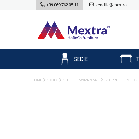
+39 069 762 05 11
vendite@mextra.it
SEDIE
T
HOME
STOŁY
STOLIKI KAWIARNIANE
SCOPRITE LE NOSTRE