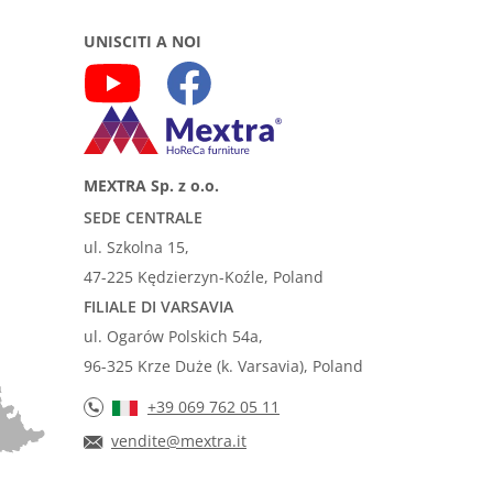
UNISCITI A NOI
MEXTRA Sp. z o.o.
SEDE CENTRALE
ul. Szkolna 15,
47-225 Kędzierzyn-Koźle, Poland
FILIALE DI VARSAVIA
ul. Ogarów Polskich 54a,
96-325 Krze Duże (k. Varsavia), Poland
+39 069 762 05 11
vendite@mextra.it