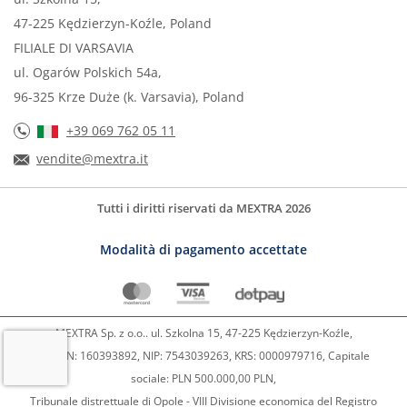
47-225 Kędzierzyn-Koźle, Poland
FILIALE DI VARSAVIA
ul. Ogarów Polskich 54a,
96-325 Krze Duże (k. Varsavia), Poland
+39 069 762 05 11
vendite@mextra.it
Tutti i diritti riservati da MEXTRA 2026
Modalità di pagamento accettate
MEXTRA Sp. z o.o.. ul. Szkolna 15, 47-225 Kędzierzyn-Koźle,
REGON: 160393892, NIP: 7543039263, KRS: 0000979716, Capitale
sociale: PLN 500.000,00 PLN,
Tribunale distrettuale di Opole - VIII Divisione economica del Registro