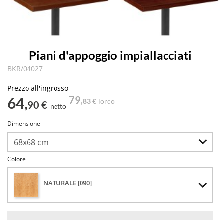
Piani d'appoggio impiallacciati
BKR/04027
Prezzo all'ingrosso
64,
79,
83 €
lordo
90 €
netto
Dimensione
Colore
NATURALE [090]